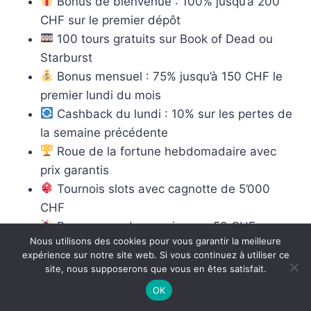
Bonus de bienvenue : 100% jusqu’à 200
CHF sur le premier dépôt
100 tours gratuits sur Book of Dead ou
Starburst
Bonus mensuel : 75% jusqu’à 150 CHF le
premier lundi du mois
Cashback du lundi : 10% sur les pertes de
la semaine précédente
Roue de la fortune hebdomadaire avec
prix garantis
Tournois slots avec cagnotte de 5’000
CHF
Programme de parrainage : 50 CHF par
Nous utilisons des cookies pour vous garantir la meilleure
ami inscrit
expérience sur notre site web. Si vous continuez à utiliser ce
site, nous supposerons que vous en êtes satisfait.
Montants possibles à gagner en argent
OK