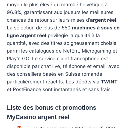
moyen le plus élevé du marché helvétique à
96.8%, garantissant aux joueurs les meilleures
chances de retour sur leurs mises d’
argent réel
.
La sélection de plus de 550
machines à sous en
ligne argent réel
privilégie la qualité à la
quantité, avec des titres soigneusement choisis
parmi les catalogues de NetEnt, Microgaming et
Play’n GO. Le service client francophone est
disponible par chat live, téléphone et email, avec
des conseillers basés en Suisse romande
particulièrement réactifs. Les dépôts via
TWINT
et PostFinance sont instantanés et sans frais.
Liste des bonus et promotions
MyCasino argent réel