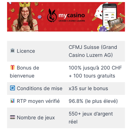
CFMJ Suisse (Grand
Licence
Casino Luzern AG)
Bonus de
100% jusqu’à 200 CHF
bienvenue
+ 100 tours gratuits
Conditions de mise
x35 sur le bonus
RTP moyen vérifié
96.8% (le plus élevé)
550+ jeux d’argent
Nombre de jeux
réel