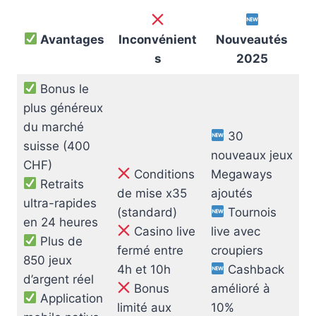
Avantages
Inconvénient
Nouveautés
s
2025
Bonus le
plus généreux
du marché
30
suisse (400
nouveaux jeux
CHF)
Conditions
Megaways
Retraits
de mise x35
ajoutés
ultra-rapides
(standard)
Tournois
en 24 heures
Casino live
live avec
Plus de
fermé entre
croupiers
850 jeux
4h et 10h
Cashback
d’argent réel
Bonus
amélioré à
Application
limité aux
10%