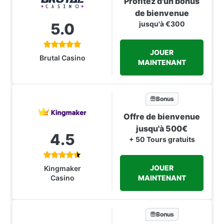
Profitez d'un bonus
de bienvenue
jusqu'à €300
5.0
JOUER
Brutal Casino
MAINTENANT
Bonus
Offre de bienvenue
jusqu'à 500€
4.5
+ 50 Tours gratuits
JOUER
Kingmaker
MAINTENANT
Casino
Bonus