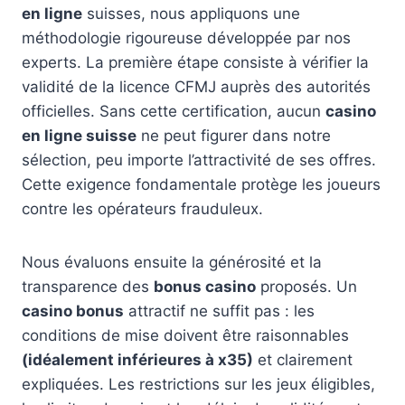
en ligne
suisses, nous appliquons une
méthodologie rigoureuse développée par nos
experts. La première étape consiste à vérifier la
validité de la licence CFMJ auprès des autorités
officielles. Sans cette certification, aucun
casino
en ligne suisse
ne peut figurer dans notre
sélection, peu importe l’attractivité de ses offres.
Cette exigence fondamentale protège les joueurs
contre les opérateurs frauduleux.
Nous évaluons ensuite la générosité et la
transparence des
bonus casino
proposés. Un
casino bonus
attractif ne suffit pas : les
conditions de mise doivent être raisonnables
(idéalement inférieures à x35)
et clairement
expliquées. Les restrictions sur les jeux éligibles,