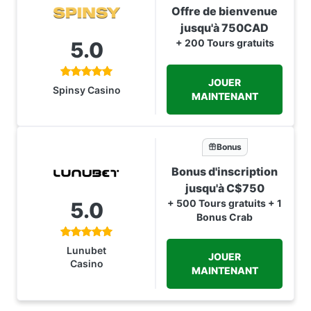
Offre de bienvenue
jusqu'à 750CAD
+ 200 Tours gratuits
5.0
JOUER
Spinsy Casino
MAINTENANT
Bonus
Bonus d'inscription
jusqu'à C$750
+ 500 Tours gratuits + 1
5.0
Bonus Crab
Lunubet
JOUER
Casino
MAINTENANT