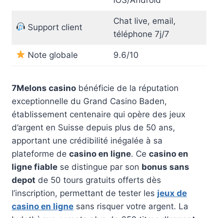
Chat live, email,
Support client
téléphone 7j/7
Note globale
9.6/10
7Melons casino
bénéficie de la réputation
exceptionnelle du Grand Casino Baden,
établissement centenaire qui opère des jeux
d’argent en Suisse depuis plus de 50 ans,
apportant une crédibilité inégalée à sa
plateforme de
casino en ligne
. Ce
casino en
ligne fiable
se distingue par son
bonus sans
depot
de 50 tours gratuits offerts dès
l’inscription, permettant de tester les
jeux de
casino en ligne
sans risquer votre argent. La