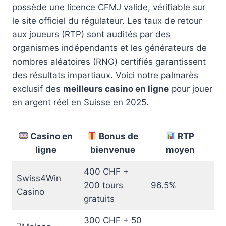
possède une licence CFMJ valide, vérifiable sur
le site officiel du régulateur. Les taux de retour
aux joueurs (RTP) sont audités par des
organismes indépendants et les générateurs de
nombres aléatoires (RNG) certifiés garantissent
des résultats impartiaux. Voici notre palmarès
exclusif des
meilleurs casino en ligne
pour jouer
en argent réel en Suisse en 2025.
Casino en
Bonus de
RTP
ligne
bienvenue
moyen
400 CHF +
Swiss4Win
200 tours
96.5%
Casino
gratuits
300 CHF + 50