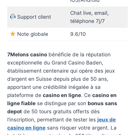
Chat live, email,
Support client
téléphone 7j/7
Note globale
9.6/10
7Melons casino
bénéficie de la réputation
exceptionnelle du Grand Casino Baden,
établissement centenaire qui opère des jeux
d’argent en Suisse depuis plus de 50 ans,
apportant une crédibilité inégalée à sa
plateforme de
casino en ligne
. Ce
casino en
ligne fiable
se distingue par son
bonus sans
depot
de 50 tours gratuits offerts dès
l’inscription, permettant de tester les
jeux de
casino en ligne
sans risquer votre argent. La