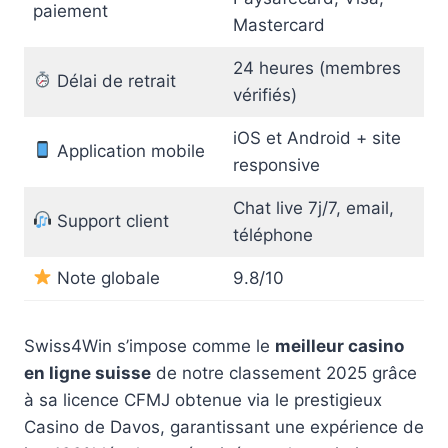
paiement
Mastercard
24 heures (membres
Délai de retrait
vérifiés)
iOS et Android + site
Application mobile
responsive
Chat live 7j/7, email,
Support client
téléphone
Note globale
9.8/10
Swiss4Win s’impose comme le
meilleur casino
en ligne suisse
de notre classement 2025 grâce
à sa licence CFMJ obtenue via le prestigieux
Casino de Davos, garantissant une expérience de