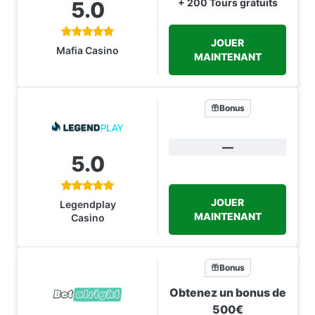
+ 200 Tours gratuits
5.0
JOUER
Mafia Casino
MAINTENANT
Bonus
—
5.0
JOUER
Legendplay
MAINTENANT
Casino
Bonus
Obtenez un bonus de
500€