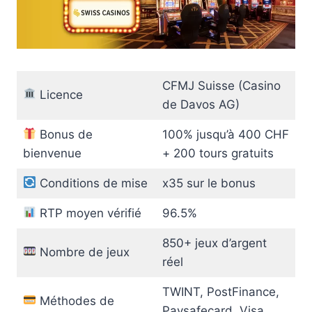
CFMJ Suisse (Casino
Licence
de Davos AG)
Bonus de
100% jusqu’à 400 CHF
bienvenue
+ 200 tours gratuits
Conditions de mise
x35 sur le bonus
RTP moyen vérifié
96.5%
850+ jeux d’argent
Nombre de jeux
réel
TWINT, PostFinance,
Méthodes de
Paysafecard, Visa,