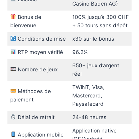
Casino Baden AG)
Bonus de
100% jusqu’à 300 CHF
bienvenue
+ 50 tours sans dépôt
Conditions de mise
x30 sur le bonus
RTP moyen vérifié
96.2%
650+ jeux d’argent
Nombre de jeux
réel
TWINT, Visa,
Méthodes de
Mastercard,
paiement
Paysafecard
Délai de retrait
24-48 heures
Application native
Application mobile
iOS/Android