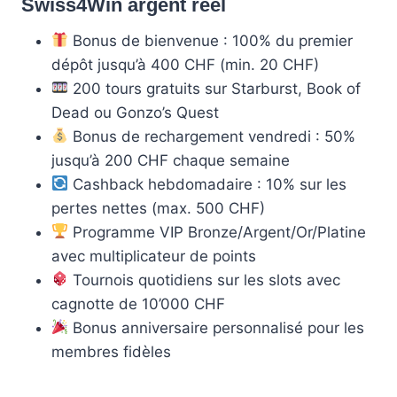
Swiss4Win argent réel
Bonus de bienvenue : 100% du premier
dépôt jusqu’à 400 CHF (min. 20 CHF)
200 tours gratuits sur Starburst, Book of
Dead ou Gonzo’s Quest
Bonus de rechargement vendredi : 50%
jusqu’à 200 CHF chaque semaine
Cashback hebdomadaire : 10% sur les
pertes nettes (max. 500 CHF)
Programme VIP Bronze/Argent/Or/Platine
avec multiplicateur de points
Tournois quotidiens sur les slots avec
cagnotte de 10’000 CHF
Bonus anniversaire personnalisé pour les
membres fidèles