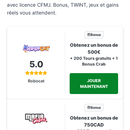
avec licence CFMJ. Bonus, TWINT, jeux et gains
réels vous attendent.
Bonus
Obtenez un bonus de
500€
+ 200 Tours gratuits + 1
5.0
Bonus Crab
JOUER
Robocat
MAINTENANT
Bonus
Obtenez un bonus de
750CAD