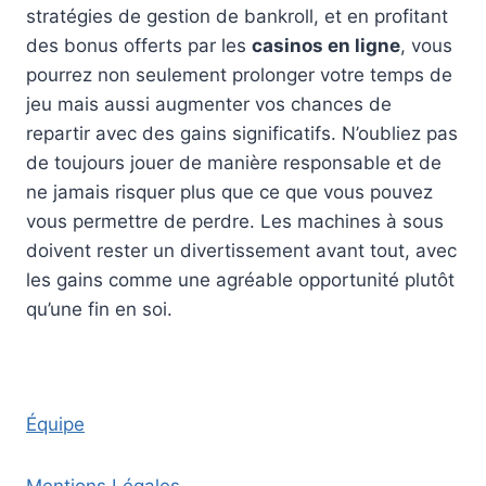
stratégies de gestion de bankroll, et en profitant
des bonus offerts par les
casinos en ligne
, vous
pourrez non seulement prolonger votre temps de
jeu mais aussi augmenter vos chances de
repartir avec des gains significatifs. N’oubliez pas
de toujours jouer de manière responsable et de
ne jamais risquer plus que ce que vous pouvez
vous permettre de perdre. Les machines à sous
doivent rester un divertissement avant tout, avec
les gains comme une agréable opportunité plutôt
qu’une fin en soi.
Équipe