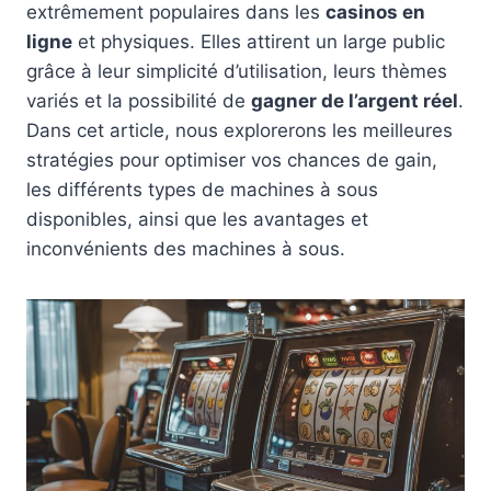
extrêmement populaires dans les
casinos en
ligne
et physiques. Elles attirent un large public
grâce à leur simplicité d’utilisation, leurs thèmes
variés et la possibilité de
gagner de l’argent réel
.
Dans cet article, nous explorerons les meilleures
stratégies pour optimiser vos chances de gain,
les différents types de machines à sous
disponibles, ainsi que les avantages et
inconvénients des machines à sous.