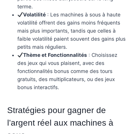
terme.
Volatilité
: Les machines à sous à haute
volatilité offrent des gains moins fréquents
mais plus importants, tandis que celles à
faible volatilité paient souvent des gains plus
petits mais réguliers.
Thème et Fonctionnalités
: Choisissez
des jeux qui vous plaisent, avec des
fonctionnalités bonus comme des tours
gratuits, des multiplicateurs, ou des jeux
bonus interactifs.
Stratégies pour gagner de
l’argent réel aux machines à