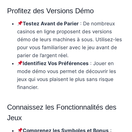
Profitez des Versions Démo
Testez Avant de Parier
: De nombreux
casinos en ligne proposent des versions
démo de leurs machines à sous. Utilisez-les
pour vous familiariser avec le jeu avant de
parier de l’argent réel.
Identifiez Vos Préférences
: Jouer en
mode démo vous permet de découvrir les
jeux qui vous plaisent le plus sans risque
financier.
Connaissez les Fonctionnalités des
Jeux
Comprenez les Symboles et Bonus
: